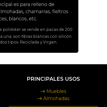
ncipal es para relleno de
lmohadas, chamarras, fieltros
es, blancos, etc.
de poliéster se vende en pacas de 200
a una, son fibras blancas con silicón.
s tipos: Reciclada y Virgen.
PRINCIPALES USOS
Muebles
Almohadas